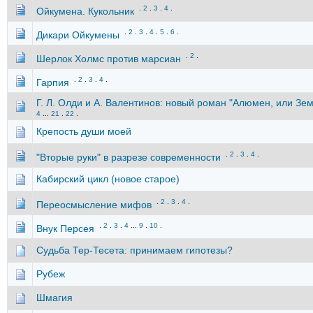
.
2
.
3
.
4
.
Ойкумена. Кукольник
.
2
.
3
.
4
.
5
.
6
.
Дикари Ойкумены
.
2
.
Шерлок Холмс против марсиан
.
2
.
3
.
4
.
Гарпия
Г. Л. Олди и А. Валентинов: новый роман "Алюмен, или Зе
4
...
21
.
22
.
Крепость души моей
.
2
.
3
.
4
.
"Вторые руки" в разрезе современности
Кабирский цикл (новое старое)
.
2
.
3
.
4
.
Переосмысление мифов
.
2
.
3
.
4
...
9
.
10
.
Внук Персея
Судьба Тер-Тесета: принимаем гипотезы?
Рубеж
Шмагия