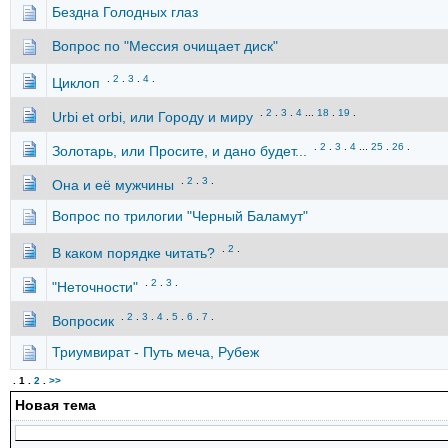
Бездна Голодных глаз
Вопрос по "Мессия очищает диск"
.
2
.
3
.
4
.
Циклоп
.
2
.
3
.
4
...
18
.
19
.
Urbi et orbi, или Городу и миру
.
2
.
3
.
4
...
25
.
26
.
Золотарь, или Просите, и дано будет...
.
2
.
3
.
Она и её мужчины
Вопрос по трилогии "Черный Баламут"
.
2
.
В каком порядке читать?
.
2
.
3
.
"Неточности"
.
2
.
3
.
4
.
5
.
6
.
7
.
Вопросик
Триумвират - Путь меча, Рубеж
.
1
.
2
.
>>
Новая тема