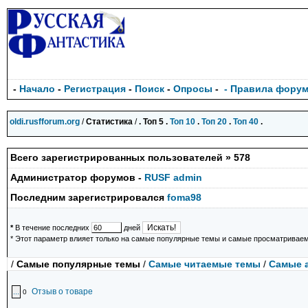
-
Начало
-
Регистрация
-
Поиск
-
Опросы
-
- Правила фору
oldi.rusfforum.org
/
Статистика
/
. Топ 5 .
Топ 10
.
Топ 20
.
Топ 40
.
Всего зарегистрированных пользователей » 578
Администратор форумов -
RUSF admin
Последним зарегистрировался
foma98
*
В течение последних
дней
* Этот параметр влияет только на самые популярные темы и самые просматривае
/
Самые популярные темы
/
Самые читаемые темы
/
Самые 
Отзыв о товаре
...
0