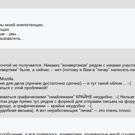
лы моей компетенции...
ещах.
ше - увы...
ьзователь...
чтой не получается. Никаких "конвертиков" рядом с никами участни
нвертики" были, а сейчас -- нет (потому и Вам в "личку" написать 
Mozilla.
 для дела (причем достаточно срочно) -- и тут такой облом... :-(
ться с этой проблемой!
льзоваться графическими "смайликами" КРАЙНЕ неудобно. :-( Нельз
этом роде прямо тут, рядом с формой для отправки письма на фору
роще, а графическими -- крайне неудобно. :-(
еудобная весьма). А вот неработающая "личка" -- это очень плохо.
ообщение, и все появилось: конвертики, упомянутые мной ссылки и т