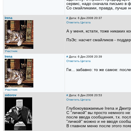
сервис, надо сначала письмо в ф
Со смайликами, правда, лучше не 
Irena
#
Дата: 6 Дек 2008 20:37
Ответить
Цитата
А у меня, кстати, тоже никаких к
ПэЭс: насчет смайликов - подде
Участник
Irena
#
Дата: 6 Дек 2008 20:39
Ответить
Цитата
Гм... забавно: то же самое: пос
Участник
sidorov
#
Дата: 6 Дек 2008 20:53
Ответить
Цитата
Глубокоуважаемые Irena и Дмитр
С "личкой" вы просто немного не
после ввода сообщения, т.к. по
"личкой" можно и не вводя сооб
В главном меню после этого поя