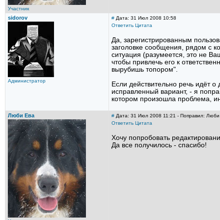
Участник
sidorov
#
Дата: 31 Июл 2008 10:58
Ответить
Цитата
Да, зарегистрированным пользова
заголовке сообщения, рядом с к
ситуация (разумеется, это не Ва
чтобы привлечь его к ответствен
вырубишь топором".
Администратор
Если действительно речь идёт о
исправленный вариант, - я поправ
котором произошла проблема, ин
Люби Ева
#
Дата: 31 Июл 2008 11:21 - Поправил: Люби
Ответить
Цитата
Хочу попробовать редактирование
Да все получилось - спасибо!