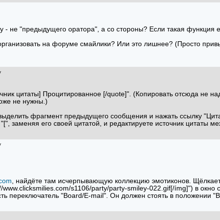
у - не "предыдущего оратора", а со стороны? Если такая функция ест
организовать на форуме смайлики? Или это лишнее? (Просто привы
v
чник цитаты] Процитированное [/quotе]". (Копировать отсюда не над
оже не нужны.)
о выделить фрагмент предыдущего сообщения и нажать ссылку "Цита
[", заменяя его своей цитатой, и редактируете источник цитаты меж
v
.com
, найдёте там исчерпывающую коллекцию эмотиконов. Щёлкаете 
://www.clicksmilies.com/s1106/party/party-smiley-022.gif[/ímg]") в 
сть переключатель "Board/E-mail". Он должен стоять в положении "B