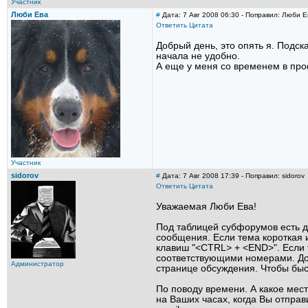
Участник
Люби Ева
#
Дата: 7 Авг 2008 06:30 - Поправил: Люби Е
Ответить
Цитата
Добрый день, это опять я. Подс
начала не удобно.
А еще у меня со временем в проф
Участник
sidorov
#
Дата: 7 Авг 2008 17:39 - Поправил: sidorov
Ответить
Цитата
Уважаемая Люби Ева!
Под таблицей субфорумов есть д
сообщения. Если тема короткая и
клавиш "<CTRL> + <END>". Если 
соответствующими номерами. Дос
Администратор
странице обсуждения. Чтобы быс
По поводу времени. А какое мест
на Ваших часах, когда Вы отпра