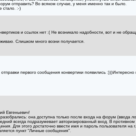
орум отправить? Во всяком случае, у меня именно так и было.
стало. :-)
онвертиков и ссылок нет :( Не возникало надобности, вот и не обр
рживаю. Слишком много возни получается.
ле отправки первого сообщения конвертики появились :)))Интересно 
ий Евгеньевич!
 разобрались: она доступна только после входа на форум (ввода ло
следний всегда подразумевает авторизированный вход. В противно
щения. Для этого достаточно ввести имя и пароль пользователя на
вляется пункт "Личные сообщения".