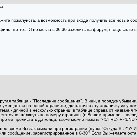
ва
кажите пожалуйста, а возможность при входе получить все новые с
иле что-то... Я не могла в 06:30 заходить на форум, я еще сплю в
ругая таблица - "Последние сообщения". В ней, в порядке убывани
 умещается на одной страничке, достаточно эту страничку из упом
тема - длиной в несколько страниц, в таблице справа от названи
таточно щёлкнуть по номеру страницы (в Вашем примере - последн
тро её пролистать до конца, также можно нажать "<CTRL> + <END>
ное время Вы заказывали при регистрации (пункт "Откуда Вы?")? И 
вили сообщение, зарегистрированное в 6-30? Если Вы желаете оста