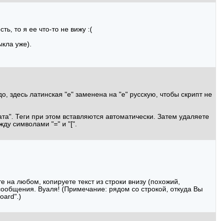
ь, то я ее что-то не вижу :(
кла уже).
о, здесь латинская "е" заменена на "е" русскую, чтобы скрипт не
та". Теги при этом вставляются автоматически. Затем удаляете
ду символами "=" и "[".
на любом, копируете текст из строки внизу (похожий,
окно сообщения. Вуаля! (Примечание: рядом со строкой, откуда Вы
oard".)