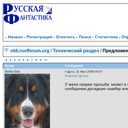
-
Начало
-
Регистрация
-
Ответить
-
Поиск
-
Статистика
-
Оп
oldi.rusfforum.org
/
Технический раздел
/
Предложени
.
1
.
2
.
3
.
4
.
5
.
6
.
7
.
8
.
9
.
>>
Автор
Сообщение
Люби Ева
#
Дата: 31 Июл 2008 09:57
Ответить
Цитата
У меня скорее просьба: может я
сообщении досадную ошибку или 