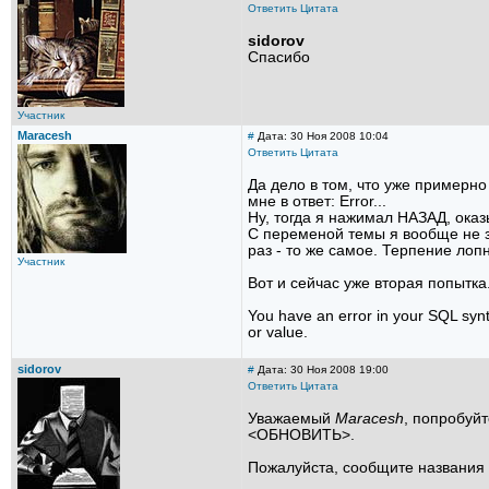
Ответить
Цитата
sidorov
Спасибо
Участник
Maracesh
#
Дата: 30 Ноя 2008 10:04
Ответить
Цитата
Да дело в том, что уже примерно
мне в ответ: Error...
Ну, тогда я нажимал НАЗАД, ока
С переменой темы я вообще не зн
раз - то же самое. Терпение лопну
Участник
Вот и сейчас уже вторая попытка.
You have an error in your SQL synt
or value.
sidorov
#
Дата: 30 Ноя 2008 19:00
Ответить
Цитата
Уважаемый
Maracesh
, попробуй
<ОБНОВИТЬ>.
Пожалуйста, сообщите названия и