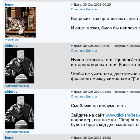
Irena
#
Дата: 30 Окт 2008 00:20
Ответить
Цитата
Вопросик: как организовать цитат
И еще: может, было бы неплохо 
Участник
sidorov
#
Дата: 30 Окт 2008 00:57 - Поправил: sidoro
Ответить
Цитата
Нужно вставить теги "[quotе=Исто
интерпретировал теги. Кавычки т
Чтобы не учить теги, достаточн
фрагмент между символами "]" и "
Администратор
sidorov
#
Дата: 30 Окт 2008 01:04 - Поправил: sidoro
Ответить
Цитата
Смайлики на форуме есть.
Зайдите на сайт
www.clicksmilies
например, вот на этот: "[ímg]http
будете брать код для смайлов, е
Администратор
Irena
#
Дата: 30 Окт 2008 16:52