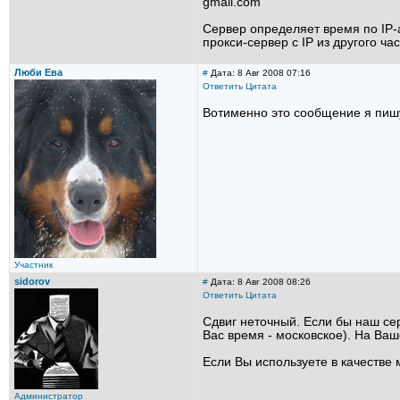
gmail.com
Сервер определяет время по IP-
прокси-сервер с IP из другого ча
Люби Ева
#
Дата: 8 Авг 2008 07:16
Ответить
Цитата
Вотименно это сообщение я пишу
Участник
sidorov
#
Дата: 8 Авг 2008 08:26
Ответить
Цитата
Сдвиг неточный. Если бы наш сер
Вас время - московское). На Ва
Если Вы используете в качестве
Администратор