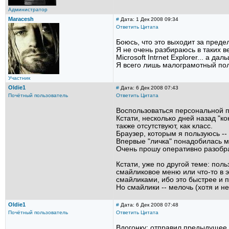
Администратор
Maracesh
#
Дата: 1 Дек 2008 09:34
Ответить
Цитата
Боюсь, что это выходит за преде
Я не очень разбираюсь в таких в
Microsoft Intrnet Explorer... а даль
Я всего лишь малограмотный пол
Участник
Oldie1
#
Дата: 6 Дек 2008 07:43
Почётный пользователь
Ответить
Цитата
Воспользоваться персональной по
Кстати, несколько дней назад "ко
также отсутствуют, как класс.
Браузер, которым я пользуюсь -- 
Впервые "личка" понадобилась мне
Очень прошу оперативно разобра
Кстати, уже по другой теме: по
смайликовое меню или что-то в 
смайликами, ибо это быстрее и п
Но смайлики -- мелочь (хотя и н
Oldie1
#
Дата: 6 Дек 2008 07:48
Почётный пользователь
Ответить
Цитата
Вдогонку: отправил предыдущее с