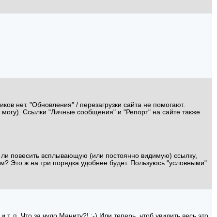
ков нет. "Обновления" / перезагрузки сайта не помогают.
не могу). Ссылки "Личные сообщения" и "Репорт" на сайте также
я ли повесить всплывающую (или постоянно видимую) ссылку,
м? Это ж на три порядка удобнее будет. Пользуюсь "условными"
. п. Что за чудо Маниту?! :-) Или теперь, чтоб увидить весь это