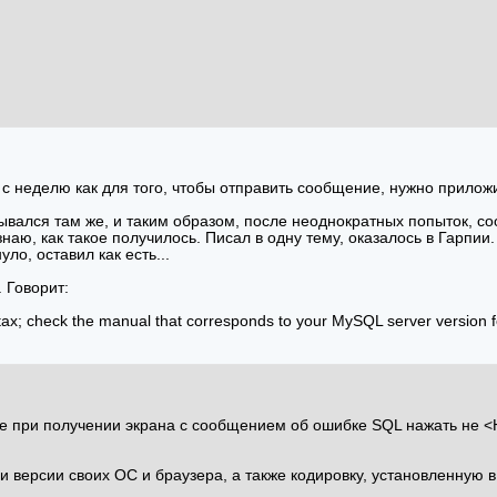
 с неделю как для того, чтобы отправить сообщение, нужно приложи
зывался там же, и таким образом, после неоднократных попыток, с
аю, как такое получилось. Писал в одну тему, оказалось в Гарпии. 
ло, оставил как есть...
 Говорит:
ax; check the manual that corresponds to your MySQL server version for 
те при получении экрана с сообщением об ошибке SQL нажать не 
 версии своих ОС и браузера, а также кодировку, установленную 