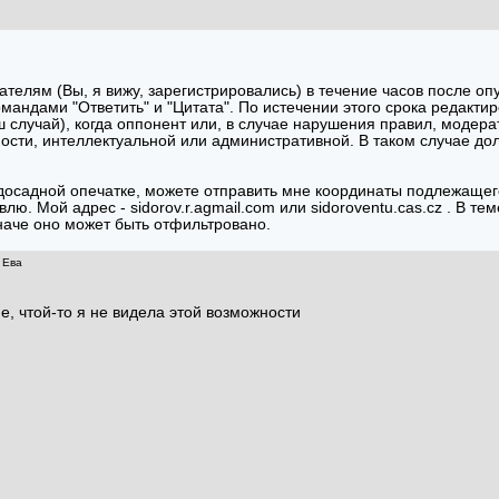
телям (Вы, я вижу, зарегистрировались) в течение часов после оп
омандами "Ответить" и "Цитата". По истечении этого срока редакт
ш случай), когда оппонент или, в случае нарушения правил, модер
ности, интеллектуальной или административной. В таком случае до
 досадной опечатке, можете отправить мне координаты подлежащег
лю. Мой адрес - sidorov.r.a
gmail.com или sidorov
entu.cas.cz . В т
аче оно может быть отфильтровано.
 Ева
, чтой-то я не видела этой возможности