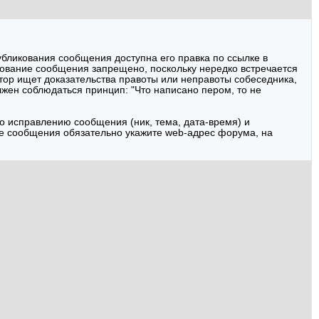
убликования сообщения доступна его правка по ссылке в
ирование сообщения запрещено, поскольку нередко встречается
атор ищет доказательства правоты или неправоты собеседника,
лжен соблюдаться принцип: "Что написано пером, то не
о исправлению сообщения (ник, тема, дата-время) и
еме сообщения обязательно укажите web-адрес форума, на