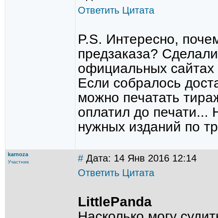
Ответить
Цитата
P.S. Интересно, поче
предзаказа? Сделали 
официальных сайтах (
Если собралось доста
можно печатать тираж
оплатил до печати...
нужных изданий по тр
karnoza
#
Дата: 14 Янв 2016 12:14
Участник
Ответить
Цитата
LittlePanda
Насколько могу судит