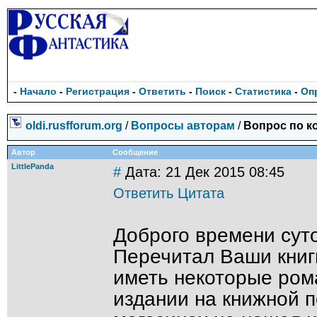
-
Начало
-
Регистрация
-
Ответить
-
Поиск
-
Статистика
-
Оп
oldi.rusfforum.org
/
Вопросы авторам
/
Вопрос по к
Автор
Сообщение
LittlePanda
#
Дата: 21 Дек 2015 08:45
Ответить
Цитата
Доброго времени суто
Перечитал Ваши книги
иметь некоторые ром
издании на книжной п