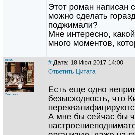
Этот роман написан 
можно сделать гораз
поджимали?
Мне интересно, какой
много моментов, кот
Irena
#
Дата: 18 Июл 2017 14:00
Ответить
Цитата
Есть еще одно неприв
Участник
безысходность, что К
переквалифицируютс
А мне бы сейчас бы ч
настроениеподнимател
организую, даже на п