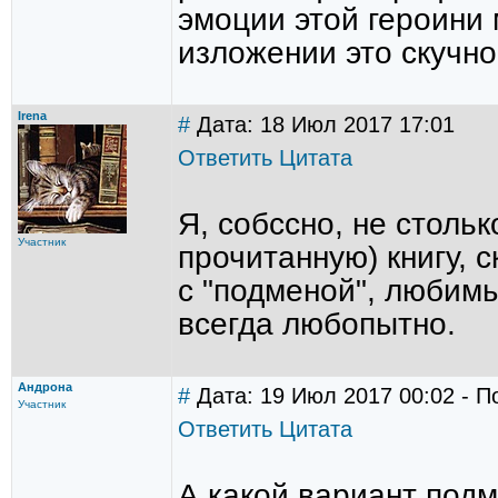
эмоции этой героини 
изложении это скучно
Irena
#
Дата: 18 Июл 2017 17:01
Ответить
Цитата
Я, собссно, не столь
Участник
прочитанную) книгу, 
с "подменой", любим
всегда любопытно.
Андрона
#
Дата: 19 Июл 2017 00:02 - П
Участник
Ответить
Цитата
А какой вариант под