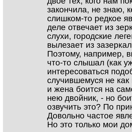
двое тех, кого нам по
закончила, не знаю, к
слишком-то редкое яв
деле отвечает из зер
слухи, городские лег
вылезает из зазеркал
Поэтому, например, 
что-то слышал (как у
интересоваться подо
случившемуся не как
и жена боится на сам
нею двойник, - но бо
озвучить это? По прин
Довольно частое явл
Но это только мои д