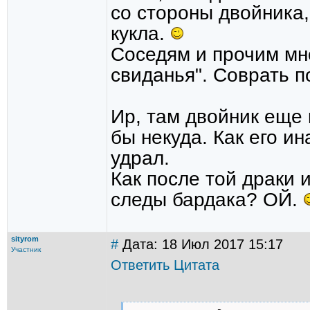
со стороны двойника,
кукла.
Соседям и прочим мно
свиданья". Соврать по
Ир, там двойник еще
бы некуда. Как его и
удрал.
Как после той драки 
следы бардака? ОЙ.
sityrom
#
Дата: 18 Июл 2017 15:17
Участник
Ответить
Цитата