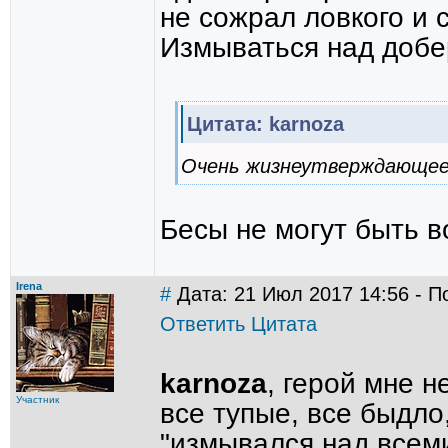
не сожрал ловкого и с
Измываться над добе
Цитата: karnoza
Очень жизнеутверждающее 
Бесы не могут быть во
Irena
#
Дата: 21 Июл 2017 14:56 - П
Ответить
Цитата
karnoza
, герой мне 
Участник
все тупые, все быдло
"измывался над всеми