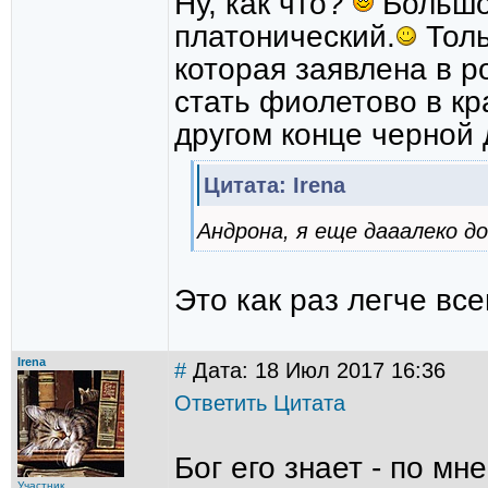
Ну, как что?
Большо
платонический.
Толь
которая заявлена в р
стать фиолетово в кр
другом конце черной
Цитата: Irena
Андрона, я еще дааалеко д
Это как раз легче вс
Irena
#
Дата: 18 Июл 2017 16:36
Ответить
Цитата
Бог его знает - по мн
Участник