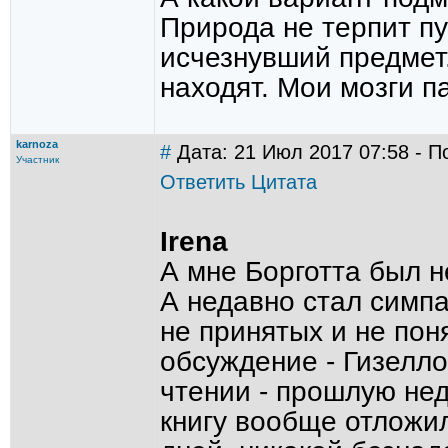
Природа не терпит пу
исчезнувший предмет
находят. Мои мозги п
karnoza
#
Дата: 21 Июл 2017 07:58 - П
Участник
Ответить
Цитата
Irena
А мне Борготта был н
А недавно стал симпа
не принятых и не пон
обсуждение - Гизелл
чтении - прошлую нед
книгу вообще отложил