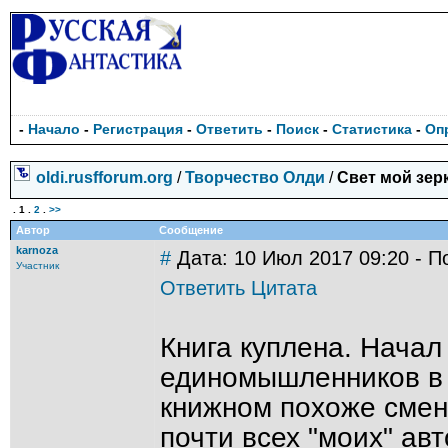
-
Начало
-
Регистрация
-
Ответить
-
Поиск
-
Статистика
-
Оп
oldi.rusfforum.org
/
Творчество Олди
/
Свет мой зер
.
1
.
2
.
>>
Автор
Сообщение
karnoza
#
Дата: 10 Июл 2017 09:20 - П
Участник
Ответить
Цитата
Книга куплена. Начал
единомышленников в
книжном похоже смен
почти всех "моих" авт