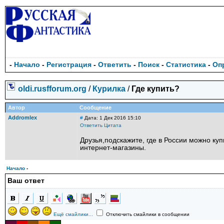
-
Начало
-
Регистрация
-
Ответить
-
Поиск
-
Статистика
-
Оп
oldi.rusfforum.org
/
Курилка
/
Где купить?
Автор
Сообщение
Addromlex
#
Дата: 1 Дек 2016 15:10
Ответить
Цитата
Друзья,подскажите, где в России можно куп
интернет-магазины.
Начало
-
Ваш ответ
Ещё смайлики...
Отключить смайлики в сообщении