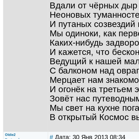
Вдали от чёрных дыр
Неоновых туманност
И путаных созвездий
Мы одиноки, как пер
Каких-нибудь задвор
И кажется, что бескон
Ведущий к нашей мал
С балконом над овраг
Мерцает нам знакомо
И огонёк на третьем 
Зовёт нас путеводны
Мы свет на кухне пог
В открытый Космос вы
Oldie2
#
Дата: 30 Янв 2013 08:34