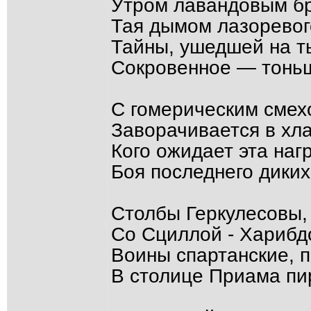
Утром лавандовым бр
Тая дымом лазоревог
Тайны, ушедшей на ты
Сокровенное — тоньш
С гомерическим смех
Заворачивается в хла
Кого ожидает эта наг
Боя последнего диких
Столбы Геркулесовы,
Со Сциллой - Харибдо
Воины спартанские, п
В столице Приама пир