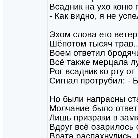
Всадник на ухо коню 
- Как видно, я не успел
Эхом слова его ветер
Шёпотом тысяч трав..
Воем ответил бродяч
Всё также мерцала л
Рог всадник ко рту от
Сигнал протрубил: - Б
Но были напрасны ста
Молчание было ответ
Лишь призраки в замк
Вдруг всё озарилось 
Врата распахнулись, 