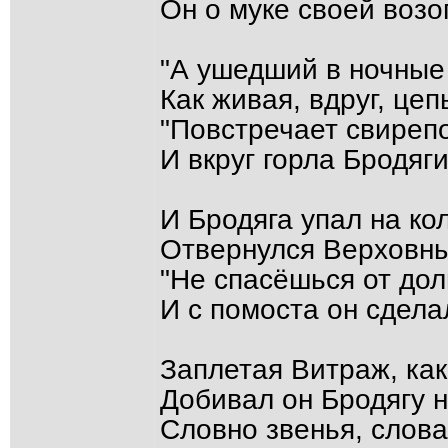
Он о муке своей возо
"А ушедший в ночные 
Как живая, вдруг, цеп
"Повстречает свирепо
И вкруг горла Бродяги
И Бродяга упал на ко
Отвернулся Верховны
"Не спасёшься от доли
И с помоста он сдела
Заплетая Витраж, как
Добивал он Бродягу н
Словно звенья, слова,