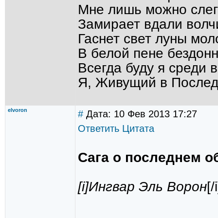
Мне лишь можно слегк
Замирает вдали волч
Гаснет свет луны моло
В белой пене бездонн
Всегда буду я среди в
Я, Живущий в Послед
elvoron
#
Дата: 10 Фев 2013 17:27
Ответить
Цитата
Сага о последнем о
[i]Ингвар Эль Ворон
[/i