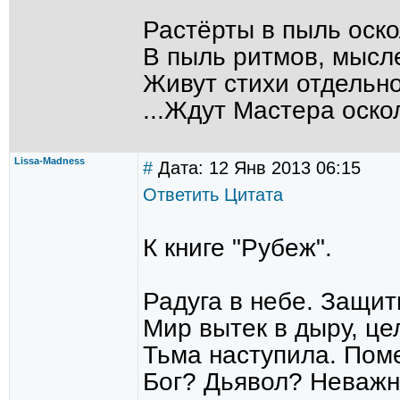
Растёрты в пыль оск
В пыль ритмов, мысле
Живут стихи отдельно
...Ждут Мастера оско
Lissa-Madness
#
Дата: 12 Янв 2013 06:15
Ответить
Цитата
К книге "Рубеж".
Радуга в небе. Защитн
Мир вытек в дыру, це
Тьма наступила. Поме
Бог? Дьявол? Неважно