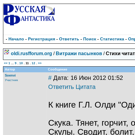
-
Начало
-
Регистрация
-
Ответить
-
Поиск
-
Статистика
-
Оп
oldi.rusfforum.org
/
Витражи пасынков
/
Стихи чита
<<
1
...
9
.
10
.
11
.
12
.
>>
Автор
Сообщение
Soenvi
#
Дата: 16 Июн 2012 01:52
Участник
Ответить
Цитата
К книге Г.Л. Олди "Од
Скука. Тянет, горчит,
Скулы. Сводит, болит,