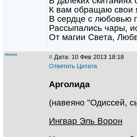
В далёких скитаниях 
К вам обращаю свои 
В сердце с любовью п
Рассыпались чары, и
От магии Света, Любв
elvoron
#
Дата: 10 Фев 2013 18:18
Ответить
Цитата
Арголида
(навеяно "Одиссей, с
Ингвар Эль Ворон