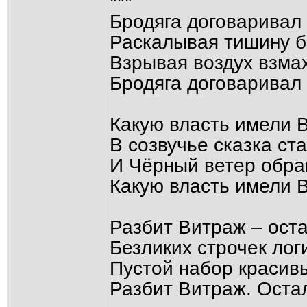
***
Бродяга договаривал
Раскалывая тишину б
Взрывая воздух взмах
Бродяга договаривал
Какую власть имели 
В созвучье сказка с
И Чёрный ветер обр
Какую власть имели 
Разбит Витраж – оста
Безликих строчек логи
Пустой набор красивы
Разбит Витраж. Остал