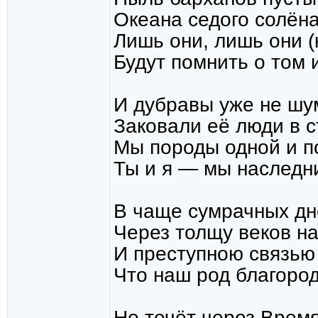
Океана седого солёная
Лишь они, лишь они (к
Будут помнить о том 
И дубравы уже не ш
Заковали её люди в ст
Мы породы одной и п
Ты и я — мы наследн
В чаще сумрачных дне
Через толщу веков на
И преступною связью 
Что наш род благород
Но течёт через Врем