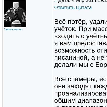
#
Дата: 4 Апр 2014 19:
Ответить
Цитата
Всё потёр, удал
учёток. При мас
Администратор
входить с учётн
я вам предостав
возможность сти
писаниной, а не
делали мы с Бори
Все спамеры, ес
они заходят каж
проанализироват
общим диапазон