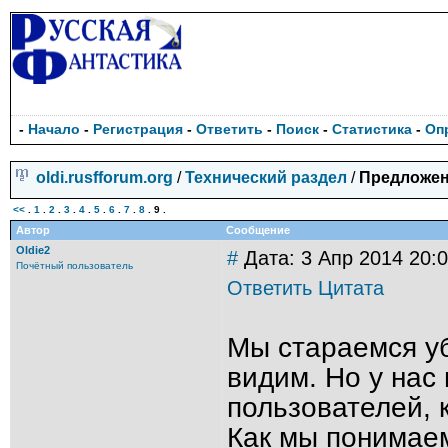
-
Начало
-
Регистрация
-
Ответить
-
Поиск
-
Статистика
-
Оп
oldi.rusfforum.org
/
Технический раздел
/
Предложени
<<
.
1
.
2
.
3
.
4
.
5
.
6
.
7
.
8
.
9
.
Автор
Сообщение
Oldie2
#
Дата: 3 Апр 2014 20:
Почётный пользователь
Ответить
Цитата
Мы стараемся уб
видим. Но у нас
пользователей, 
Как мы понимаем