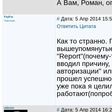
А Вам, Роман, о
FeyFre
#
Дата: 5 Апр 2014 15:
Участник
Ответить
Цитата
Как то странно.
вышеупомянутые
"Report"(почему
вводил причину,
авторизации" ил
прошел успешно,
уже пока я цели
работают(попроб
sidorov
#
Дата: 5 Апр 2014 16: