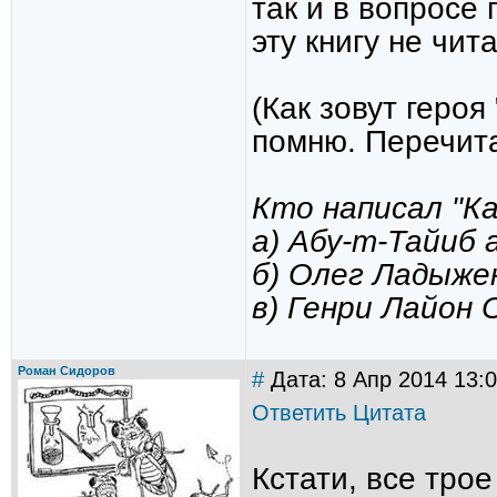
так и в вопросе
эту книгу не чит
(Как зовут героя
помню. Перечита
Кто написал "Ка
а) Абу-т-Тайиб
б) Олег Ладыже
в) Генри Лайон 
Роман Сидоров
#
Дата: 8 Апр 2014 13:
Ответить
Цитата
Кстати, все трое