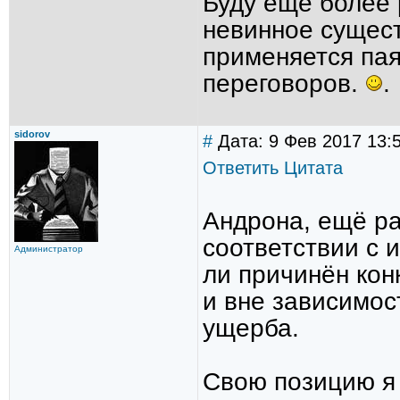
Буду еще более 
невинное сущест
применяется па
переговоров.
.
sidorov
#
Дата: 9 Фев 2017 13:5
Ответить
Цитата
Андрона, ещё ра
соответствии с и
Администратор
ли причинён ко
и вне зависимос
ущерба.
Свою позицию я