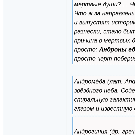
мертвые души? ... Чт
Что ж за направлен
и выпустят историю,
разнесли, стало быт
причина в мертвых 
просто:
Андроны е
просто черт побери!
Андроме́да (лат. An
звёздного неба. Сод
спиральную галакти
глазом и известную с
Андрогиния (др.-греч