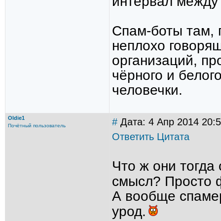
интервал между
Спам-боты там, 
неплохо говорящ
организаций, про
чёрного и белог
человечки.
Oldie1
#
Дата: 4 Апр 2014 20:5
Почётный пользователь
Ответить
Цитата
Что ж они тогда
смысл? Просто 
А вообще спамер
урод.