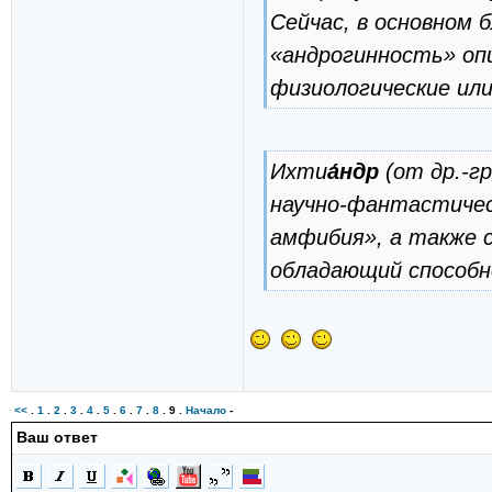
Сейчас, в основном
«андрогинность» оп
физиологические ил
Ихти
а́ндр
(от др.-гр
научно-фантастичес
амфибия», а также 
обладающий способн
<<
.
1
.
2
.
3
.
4
.
5
.
6
.
7
.
8
.
9
.
Начало
-
Ваш ответ