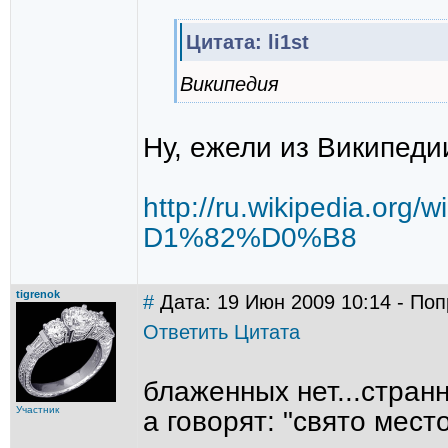
Цитата: li1st
Википедия
Ну, ежели из Википеди
http://ru.wikiped
D1%82%D0%B8
tigrenok
#
Дата: 19 Июн 2009 10:14 - Попр
Ответить
Цитата
блаженных нет...стран
Участник
а говорят: "свято место