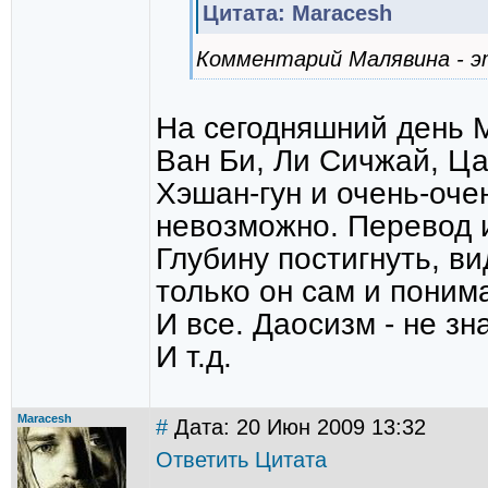
Цитата: Maracesh
Комментарий Малявина - э
На сегодняшний день М
Ван Би, Ли Сичжай, Цао
Хэшан-гун и очень-оче
невозможно. Перевод и
Глубину постигнуть, в
только он сам и поним
И все. Даосизм - не зн
И т.д.
Maracesh
#
Дата: 20 Июн 2009 13:32
Ответить
Цитата