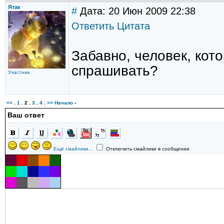
Ятак
#
Дата: 20 Июн 2009 22:38
Ответить
Цитата
Забавно, человек, кото
спрашивать?
Участник
<<
.
1
.
2
.
3
.
4
.
>>
Начало
-
Ваш ответ
Ещё смайлики...
Отключить смайлики в сообщении