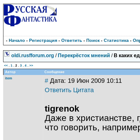
-
Начало
-
Регистрация
-
Ответить
-
Поиск
-
Статистика
-
Оп
oldi.rusfforum.org
/
Перекрёсток мнений
/
В каких е
<<
.
1
.
2
.
3
.
4
.
>>
Автор
Сообщение
item
#
Дата: 19 Июн 2009 10:11
Ответить
Цитата
tigrenok
Даже в христианстве, 
что говорить, наприме