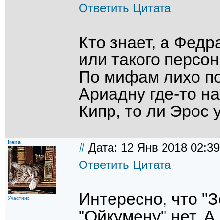
Ответить
Цитата
Кто знает, а Фед
или такого персо
По мифам лихо по
Ариадну где-то на
Кипр, то ли Эрос 
Irena
#
Дата: 12 Янв 2018 02:39
Ответить
Цитата
Интересно, что "З
Участник
"Ойкумену" нет. А