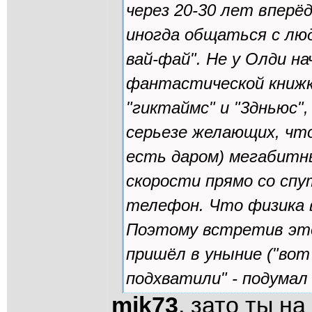
через 20-30 лет вперёд
иногда общаться с лю
вай-фай". Не у Олди н
фантастической книжке
"гиктаймс" и "3дньюс",
серьезе желающих, что
есть даром) мегабитн
скорости прямо со спу
телефон. Что физика в
Поэтому встретив это
пришёл в уныние ("вот
подхватили" - подумал
mik73
, зато ты н