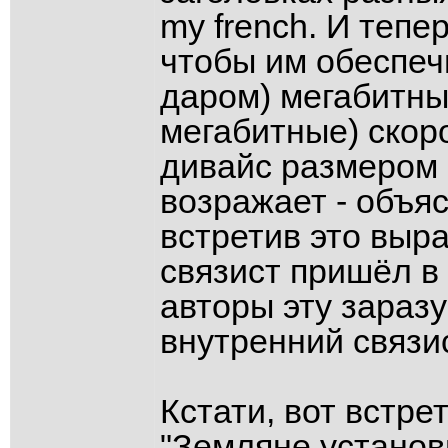
my french. И теп
чтобы им обеспеч
даром) мегабитны
мегабитные) скор
дивайс размером 
возражает - объяс
встретив это выра
связист пришёл в
авторы эту заразу
внутренний связис
Кстати, вот встре
"Земляне установ