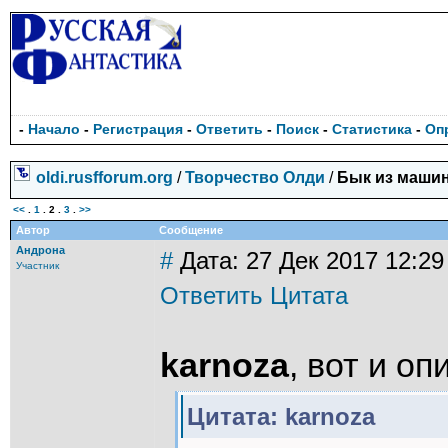
-
Начало
-
Регистрация
-
Ответить
-
Поиск
-
Статистика
-
Оп
oldi.rusfforum.org
/
Творчество Олди
/
Бык из маши
<<
.
1
.
2
.
3
.
>>
Автор
Сообщение
Андрона
#
Дата: 27 Дек 2017 12:29
Участник
Ответить
Цитата
karnoza
, вот и о
Цитата: karnoza