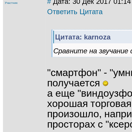
#
Дата: 30 Дек 2017 01:14
Участник
Ответить
Цитата
Цитата: karnoza
Сравните на звучание
"смартфон" - "умн
получается
а еще "виндоузфон
хорошая торговая
произошло, напри
просторах с "ксеро