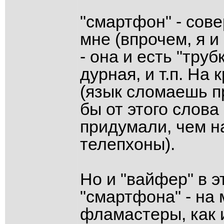
"смартфон" - сов
мне (впрочем, я и
- она и есть "тру
дурная, и т.п. На
(язык сломаешь п
бы от этого слов
придумали, чем н
телепхоны).
Но и "вайфер" в 
"смартфона" - на 
фламастеры, как 