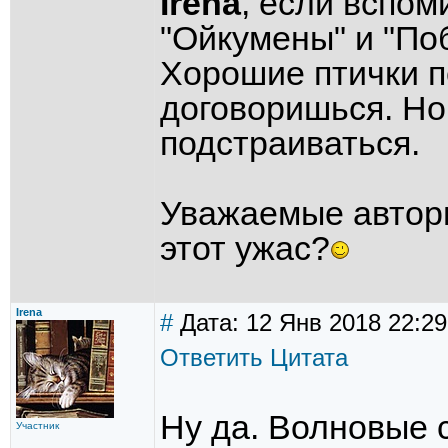
Irena
, если вспом
"Ойкумены" и "По
Хорошие птички п
договоришься. Но 
подстраиваться.
Уважаемые авторы
этот ужас?
Irena
#
Дата: 12 Янв 2018 22:29
Ответить
Цитата
Ну да. Волновые 
Участник