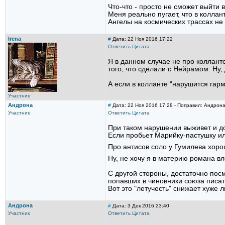
Что-что - просто не сможет выйти в
Меня реально пугает, что в коллан
Ангелы на космических трассах не
Irena
#
Дата: 22 Ноя 2016 17:22
Ответить
Цитата
Я в данном случае не про колланто
того, что сделали с Нейрамом. Ну, 
А если в колланте "нарушится гармо
Участник
Андрона
#
Дата: 22 Ноя 2016 17:28 - Поправил: Андрон
Участник
Ответить
Цитата
При таком нарушении выживет и до
Если пробьет Марийку-пастушку ил
Про антисов соло у Гумилева хор
Ну, не хочу я в материю романа вл
С другой стороны, достаточно посм
попавших в чиновники союза писат
Вот это "летучесть" снижает хуже л
Андрона
#
Дата: 3 Дек 2016 23:40
Участник
Ответить
Цитата