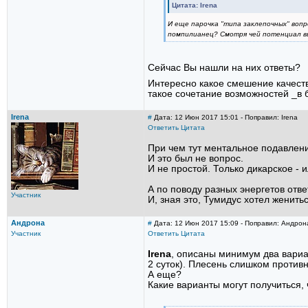
Цитата: Irena
И еще парочка "типа заклепочных" вопр
помпилианец? Смотря чей потенциал в
Сейчас Вы нашли на них ответы?
Интересно какое смешение качеств
такое сочетание возможностей _в б
Irena
#
Дата: 12 Июн 2017 15:01 - Поправил: Irena
Ответить
Цитата
При чем тут ментальное подавление
И это был не вопрос.
И не простой. Только дикарское - 
А по поводу разных энергетов отве
Участник
И, зная это, Тумидус хотел женитьс
Андрона
#
Дата: 12 Июн 2017 15:09 - Поправил: Андрон
Участник
Ответить
Цитата
Irena
, описаны минимум два вари
2 суток). Плесень слишком противн
А еще?
Какие варианты могут получиться,