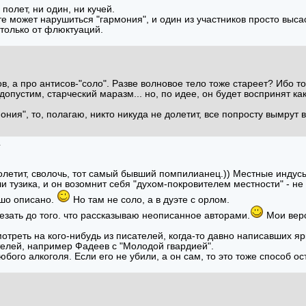
 полет, ни один, ни кучей.
те может нарушиться "гармония", и один из участников просто выса
 только от флюктуаций.
в, а про антисов-"соло". Разве волновое тело тоже стареет? Ибо тол
допустим, старческий маразм... но, по идее, он будет воспринят как
ния", то, полагаю, никто никуда не долетит, все попросту вымрут в
а
летит, сволочь, тот самый бывший помпилианец.)) Местные индус
и тузика, и он возомнит себя "духом-покровителем местности" - н
ошо описано.
Но там не соло, а в дуэте с орлом.
езать до того. что рассказываю неописанное авторами.
Мои верс
отреть на кого-нибудь из писателей, когда-то давно написавших яр
елей, например Фадеев с "Молодой гвардией".
юбого алкоголя. Если его не убили, а он сам, то это тоже способ ос