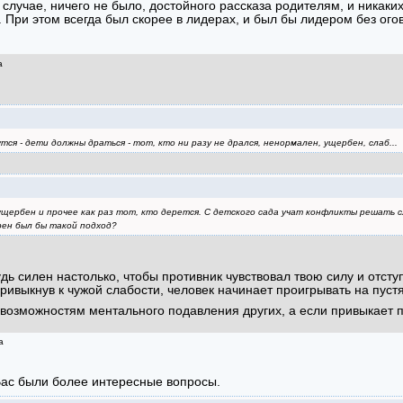
 случае, ничего не было, достойного рассказа родителям, и никаких
е. При этом всегда был скорее в лидерах, и был бы лидером без ого
а
утся - дети должны драться - тот, кто ни разу не дрался, ненормален, ущербен, слаб...
 ущербен и прочее как раз тот, кто дерется. С детского сада учат конфликты решать сл
рен был бы такой подход?
дь силен настолько, чтобы противник чувствовал твою силу и отступ
 привыкнув к чужой слабости, человек начинает проигрывать на пустя
возможностям ментального подавления других, а если привыкает по
а
 Вас были более интересные вопросы.