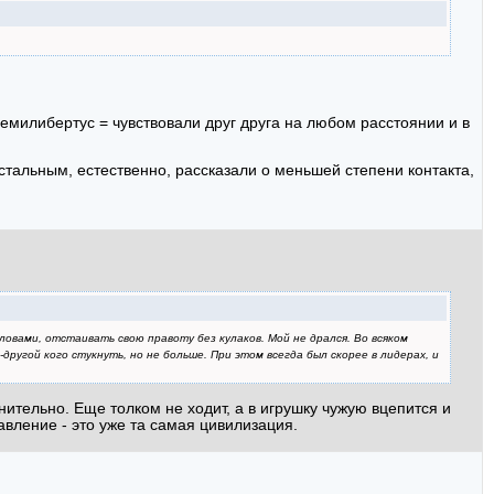
семилибертус = чувствовали друг друга на любом расстоянии и в
тальным, естественно, рассказали о меньшей степени контакта,
ловами, отстаивать свою правоту без кулаков. Мой не дрался. Во всяком
-другой кого стукнуть, но не больше. При этом всегда был скорее в лидерах, и
уднительно. Еще толком не ходит, а в игрушку чужую вцепится и
авление - это уже та самая цивилизация.