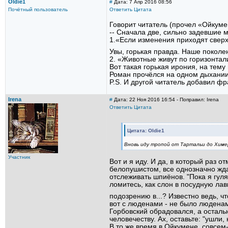
Oldie1
#
Дата: 7 Апр 2016 08:56
Почётный пользователь
Ответить
Цитата
Говорит читатель (прочел «Ойкуме
-- Сначала две, сильно задевшие м
1.«Если изменения приходят сверх
Увы, горькая правда. Наше поколе
2. «Животные живут по горизонтали
Вот такая горькая ирония, на тему
Роман прочёлся на одном дыхании
P.S. И другой читатель добавил фр
Irena
#
Дата: 22 Ноя 2016 16:54 - Поправил: Irena
Ответить
Цитата
Цитата: Oldie1
Вновь иду тропой от Тартальи до Химе
Участник
Вот и я иду. И да, в который раз 
белопушистом, все однозначно жда
отслеживать шпиёнов. "Пока я гул
ломитесь, как слон в посудную лав
подозрению в...? Известно ведь, ч
вот с люденами - не было люденам
Горбовский обрадовался, а осталь
человечеству. Ах, оставьте: "ушли
В то же время в Ойкумене, совсем