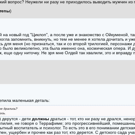
тский вопрос? Неужели ни разу не приходилось выводить мужчин из 
Irenы
)
на новый год "Циклоп", а после уже и знакомство с Ойкуменой, так
гла запомнить, вникнуть, но тем не менее я хотела дочитать и уже
ь для меня (но признаться, так и со второй трилогией, персонажи
 это было великолепно, эта была именно она, космическая опера. И 
, еще одну ниточку. Не зря мне Олдей так хвалили, это и вправду
епила маленькая деталь:
не дрались?
ось.
 дерутся - дети
должны
драться - тот, кто ни разу не дрался, не
пилия, не говоря о Террафиме; это прогрессивнейший, помешанный
ытный воспитатель и психолог. То есть это в его понимании детская
лен, ущербен и прочее как раз тот, кто дерется. С детского сада у