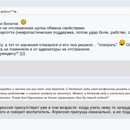
вудуни? Гм...
м богатое.
е не отслеженная шутка обмена свойствами.
арготта (невропастическая поддержка, потом удар боли, рабство, 
, а тот от изучения отказался и его лоа решило... "поиграть".
Ос
а не поменяли и от адвокатуры не отстранили.
умидесу? ))))
 ущербен и прочее как раз тот, кто дерется. С детского сада учат конфликты решать с
сказа родителям, и никаких синяков не приносил. Может, в детском саду и случилось раз
захотел. Разве для Ларгитаса не более характерен был бы такой подход?
грессия присутствует уже в том возрасте. когда учить чему то затр
 это и говорит воспитатель. Агрессия присуща изначально, а ее под