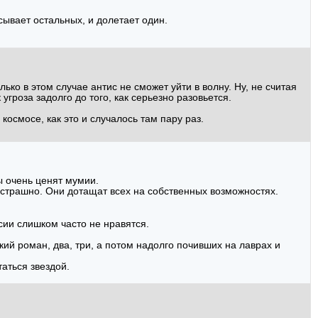
сывает остальных, и долетает один.
ько в этом случае антис не сможет уйти в волну. Ну, не считая
 угроза задолго до того, как серьезно разовьется.
 космосе, как это и случалось там пару раз.
ы очень ценят мумии.
е страшно. Они дотащат всех на собственных возможностях.
ии слишком часто не нравятся.
кий роман, два, три, а потом надолго почивших на лаврах и
таться звездой.