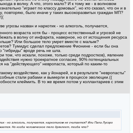
хода в волну. А что, этого мало? И к тому же - в волновом
нательно "играет по классу домовых", но кто сказал, что он и в
у, повторяю, было иначе у таких высокоразвитых граждан МП?
((
ве угрозы назван и наркотик - но алкоголь, получается,
нного возраста хотя бы - процесс естественный и угрозой не
бежать в волну от инфаркта, наверное, но от истощения ресурса
больше? Или большое тело умрет вместе с малым?
ергетов? Тумидус сделал предложение Фионине - если бы она
 "гибриды" вроде речь не шла.
и том, что искали, похоже, только среди подростков), явление
воздействия нужно троекратное согласие, 90% потенциальных
ся на "действующего" невропаста, который по каким-то
кому воздействию, как у йонарей, и в результате "невропасты"
пособные стали рабами и вымерли в процессе эволюции.((
собности клеймить. В то же время потом у коллантариев с этим
отик - но алкоголь, получается, наркотиком не считается? Или Папа Лусэро
мается. Но когда человеческое тело дряхлеет, тогда что?