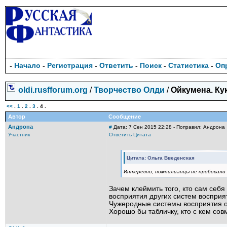
-
Начало
-
Регистрация
-
Ответить
-
Поиск
-
Статистика
-
Оп
oldi.rusfforum.org
/
Творчество Олди
/
Ойкумена. Ку
<<
.
1
.
2
.
3
.
4
.
Автор
Сообщение
Андрона
#
Дата: 7 Сен 2015 22:28 - Поправил: Андрона
Участник
Ответить
Цитата
Цитата: Ольга Введенская
Интересно, помпилианцы не пробовали
Зачем клеймить того, кто сам себя
восприятия других систем воспри
Чужеродные системы восприятия 
Хорошо бы табличку, кто с кем совм