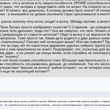
начено, что у антисов есть сверхспособности, КРОМЕ способности вы
 такое, что человек и представить себе не может. На планете он соз
е? И ничего, все довольны. А почему должно быть иначе? И почем
ия - и въевшийся на уровне инстинкта страх просачивался в книги?
й угрозы малому телу антис уходит в волну. (Между прочим, в качест
апа Лусэро просто изображает пьянство?) Старение - до определе
ское тело дряхлеет, тогда что? Оно же смертно, это тело. Можно с
 с умирающим от старости антисом? Уйдет в волну и не вернется 
 вопросов. Тоже просто так. Какие дети родятся у двух разных эн
и помпилианец? Смотря чей потенциал выше? Или как повезет? Про
 что за пару лет по окрестным деревням удалось набрать труппу (пр
ели о нем практически не знают. Подозреваю, что, поскольку для 
ем даре - и не узнают до конца жизни, если случайно не натолкнут
т "коллегу".
я оно были схожие способности плюс бОльшая чувствительность к та
уже способность эта развилась дальше, до клеймения. Так что нес
путешествия "верхом на антисе" рабов потерял - но не потерял спо
ыл еще не настоящий коллант?
а
зы малому телу антис уходит в волну. (Между прочим, в качестве угрозы назван и нарк
 - до определенного возраста хотя бы - процесс естественный и угрозой не восприни