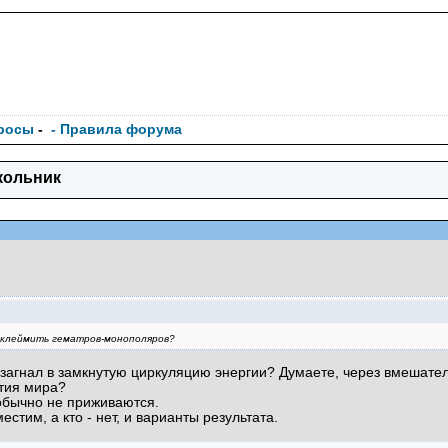
росы
-
- Правила форума
кольник
 клеймить гематров-монополяров?
 загнал в замкнутую циркуляцию энергии? Думаете, через вмешател
ятия мира?
обычно не приживаются.
естим, а кто - нет, и варианты результата.