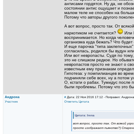
антисами гордятся. Ну да, не обоз
состоянии антис ощущает и познает
малом теле не способен на больше
Потому что авторы другого поколен
А вот вопрос, просто так. От всяко
наркотиком не считается?
Или П
воспринимается. Но когда человече
организма куда бежать? Что будет
И еще парочка "типа заклепочных"
согласилась, родился бы вудун ил
Или вот невропасты. Судя по тому,
это не слишком редкое. Но обыват
невропастов просто не знают о сво
известным ему признакам определи
Гипотеза: у помпилианцев во врем
подчиняли себе всех, ну а потом 
О, кстати о рабах. Тумидус после 
были проблемы. Потому что это б
Андрона
#
Дата: 22 Ноя 2016 17:12 - Поправил: Андрон
Участник
Ответить
Цитата
Цитата: Irena
вот вопрос, просто так. От всякой угро
просто изображает пьянство?) Старение