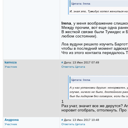
Цитата: Irena
И, зная это, Тумидус хотел жениться на 
Irena
, у меня воображение слишко
Между прочим, вот еще одна ране
В жесткой связке были Тумидес и Б
любом состоянии).
Лоа вудуни решило изучить Барготту
чтобы в последний момент адвокат
Что из этого контакта передалось Т
karnoza
#
Дата: 13 Июн 2017 07:49
Участник
Ответить
Цитата
Цитата: Irena
А у нас установки другие: ненормален,
случае, ничего не было, достойного рас
был бы лидером без оговорок, если бы 
1
Раз учат, значит все же дерутся? А
норовит отобрать, оттолкнуть. Про
Андрона
#
Дата: 13 Июн 2017 10:48
Участник
Ответить
Цитата