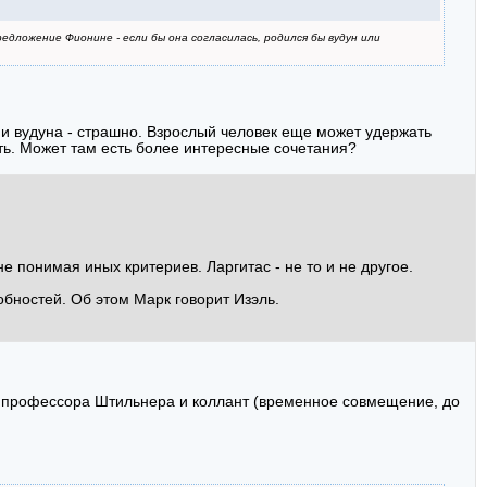
едложение Фионине - если бы она согласилась, родился бы вудун или
 вудуна - страшно. Взрослый человек еще может удержать
лать. Может там есть более интересные сочетания?
не понимая иных критериев. Ларгитас - не то и не другое.
обностей. Об этом Марк говорит Изэль.
 профессора Штильнера и коллант (временное совмещение, до