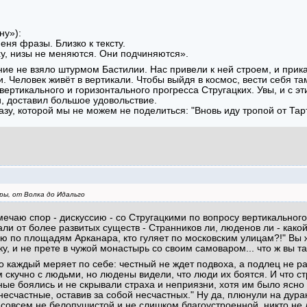
ну»):
еня фразы. Близко к тексту.
у, низы не меняются. Они подчиняются».
ние не взяло штурмом Бастилии. Нас привели к ней строем, и прик
. Человек живёт в вертикали. Чтобы выйдя в космос, вести себя та
 вертикального и горизонтального прогресса Стругацких. Увы, и с эт
, доставил большое удовольствие.
азу, которой мы не можем не поделиться: "Вновь иду тропой от Тар
ры, от Волка до Идальго
отмечаю спор - дискуссию - со Стругацкими по вопросу вертикальног
ли от более развитых существ - Странников ли, люденов ли - како
яю по площадям Арканара, кто гуляет по московским улицам?!" Вы 
ку, и не прете в чужой монастырь со своим самоваром... что ж вы та
то каждый меряет по себе: честный не ждет подвоха, а подлец не р
 скучно с людьми, но людены видели, что люди их боятся. И что с
ные боялись и не скрывали страха и неприязни, хотя им было ясно
, несчастные, оставив за собой несчастных." Ну да, плюнули на дур
-совсем не белопушистой и не слишком благоустроенной, никто не д