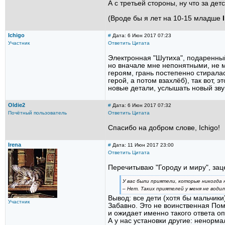
А с третьей стороны, ну что за де
(Вроде бы я лет на 10-15 младше
Ichigo
#
Дата: 6 Июн 2017 07:23
Участник
Ответить
Цитата
Электронная "Шутиха", подаренный 
но вначале мне непонятными, не мо
героям, грань постепенно стиралас
герой, а потом взахлёб), так вот,
новые детали, услышать новый звук
Oldie2
#
Дата: 6 Июн 2017 07:32
Почётный пользователь
Ответить
Цитата
Спасибо на добром слове, Ichigo!
Irena
#
Дата: 11 Июн 2017 23:00
Ответить
Цитата
Перечитываю "Городу и миру", зац
У вас были приятели, которые никогда 
– Нет.
Таких
приятелей у меня не водил
Вывод: все дети (хотя бы мальчики)
Участник
Забавно. Это не воинственная Пом
и ожидает именно такого ответа оп
А у нас установки другие: ненорма