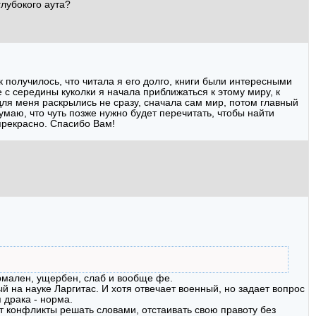
глубокого аута?
 получилось, что читала я его долго, книги были интересными
 с середины куколки я начала приближаться к этому миру, к
 для меня раскрылись не сразу, сначала сам мир, потом главный
думаю, что чуть позже нужно будет перечитать, чтобы найти
 прекрасно. Спасибо Вам!
нормален, ущербен, слаб и вообще фе.
 на науке Ларгитас. И хотя отвечает военный, но задает вопрос
 драка - норма.
чат конфликты решать словами, отстаивать свою правоту без