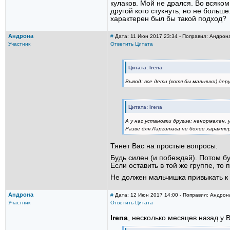
кулаков. Мой не дрался. Во всяком
другой кого стукнуть, но не больш
характерен был бы такой подход?
Андрона
#
Дата: 11 Июн 2017 23:34 - Поправил: Андрон
Участник
Ответить
Цитата
Цитата: Irena
Вывод: все дети (хотя бы мальчики) дер
Цитата: Irena
А у нас установки другие: ненормален,
Разве для Ларгитаса не более характе
Тянет Вас на простые вопросы.
Будь силен (и побеждай). Потом бу
Если оставить в той же группе, то
Не должен мальчишка привыкать к 
Андрона
#
Дата: 12 Июн 2017 14:00 - Поправил: Андрон
Участник
Ответить
Цитата
Irena
, несколько месяцев назад у