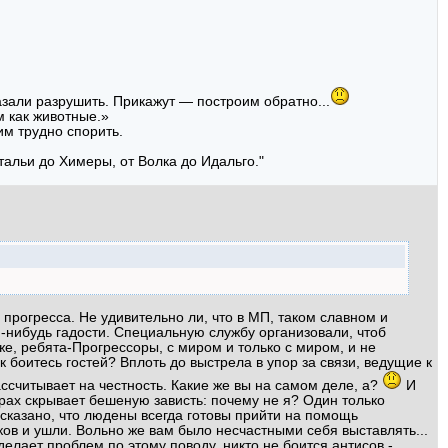
азали разрушить. Прикажут — построим обратно...
м как животные.»
им трудно спорить.
тальи до Химеры, от Волка до Идальго."
о прогресса. Не удивительно ли, что в МП, таком славном и
й-нибудь гадости. Специальную службу организовали, чтоб
же, ребята-Прогрессоры, с миром и только с миром, и не
к боитесь гостей? Вплоть до выстрела в упор за связи, ведущие к
ассчитывает на честность. Какие же вы на самом деле, а?
И
трах скрывает бешеную зависть: почему не я? Один только
 сказано, что людены всегда готовы прийти на помощь
аков и ушли. Вольно же вам было несчастными себя выставлять...
елает проблем по этому поводу, никто не боится антисов -