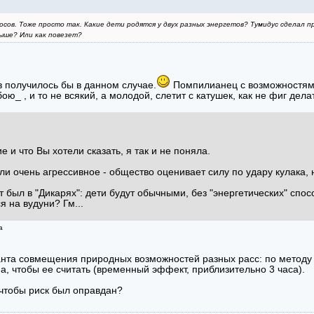
осов. Тоже просто так. Какие дети родятся у двух разных энергетов? Тумидус сделал пр
ыше? Или как повезет?
 получилось бы в данном случае.
Помпилианец с возможностями
ою_ , и то не всякий, а молодой, слетит с катушек, как не фиг де
 и что Вы хотели сказать, я так и не поняла.
или очень агрессивное - общество оценивает силу по удару кулака, 
т был в "Дикарях": дети будут обычными, без "энергетических" спос
я на вудуни? Гм...
а
анта совмещения природных возможностей разных расс: по методу
а, чтобы ее считать (временный эффект, приблизительно 3 часа).
 чтобы риск был оправдан?